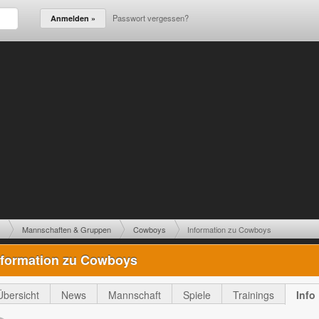
Passwort vergessen?
Mannschaften & Gruppen
Cowboys
Information zu Cowboys
nformation zu Cowboys
Übersicht
News
Mannschaft
Spiele
Trainings
Info