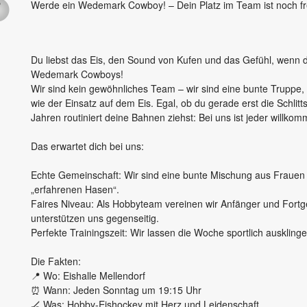
Werde ein Wedemark Cowboy! – Dein Platz im Team ist noch fre
Du liebst das Eis, den Sound von Kufen und das Gefühl, wenn
Wedemark Cowboys!
​Wir sind kein gewöhnliches Team – wir sind eine bunte Truppe,
wie der Einsatz auf dem Eis. Egal, ob du gerade erst die Schlitt
Jahren routiniert deine Bahnen ziehst: Bei uns ist jeder willko
Das erwartet dich bei uns:
Echte Gemeinschaft: Wir sind eine bunte Mischung aus Frauen 
„erfahrenen Hasen“.
​Faires Niveau: Als Hobbyteam vereinen wir Anfänger und Fortg
unterstützen uns gegenseitig.
​Perfekte Trainingszeit: Wir lassen die Woche sportlich ausklinge
Die Fakten:
​📍 Wo: Eishalle Mellendorf
​⏰ Wann: Jeden Sonntag um 19:15 Uhr
​🏒 Was: Hobby-Eishockey mit Herz und Leidenschaft